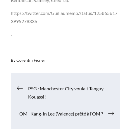
Bentancur, Ramsey, Khedira).
https://twitter.com/Guillaumemp/status/125865617
3995278336
.
By
Corentin Ficner
Navigation
PSG : Manchester City voulait Tanguy
Kouassi !
de
OM : Kang-In Lee (Valence) prêté à l’OM ?
l’article