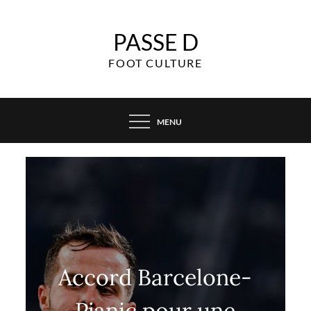
Skip
to
PASSE D
content
FOOT CULTURE
MENU
Accord Barcelone-
Pjanic pour une