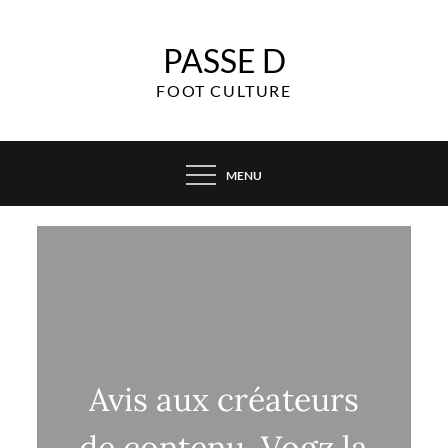
Skip
to
PASSE D
content
FOOT CULTURE
MENU
Avis aux créateurs
de contenu, Vogz la