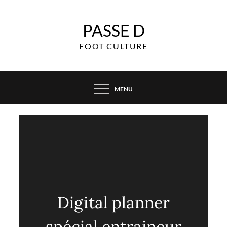
Skip
to
PASSE D
content
FOOT CULTURE
MENU
Digital planner
spécial entraineur