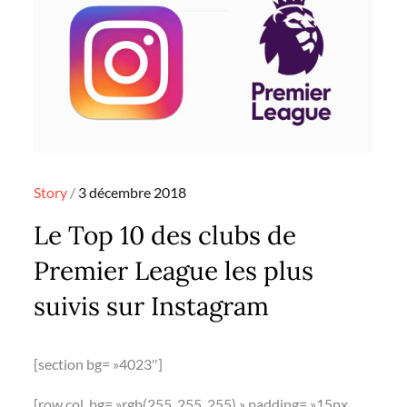
Posted
Story
3 décembre 2018
on
Le Top 10 des clubs de
Premier League les plus
suivis sur Instagram
[section bg= »4023″]
[row col_bg= »rgb(255, 255, 255) » padding= »15px