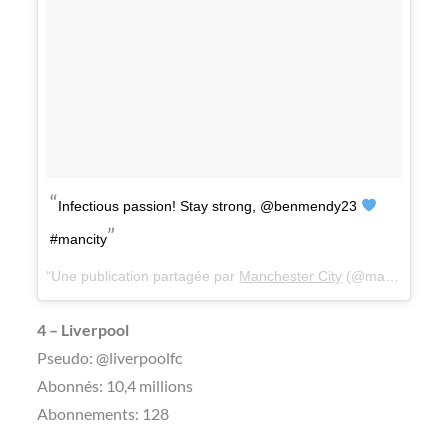
Infectious passion! Stay strong, @benmendy23
#mancity
Une publication partagée par
Manchester City
(@mancity) le
1
4 – Liverpool
Pseudo: @liverpoolfc
Abonnés: 10,4 millions
Abonnements: 128