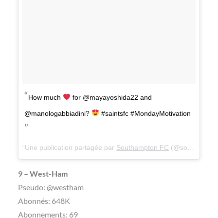
How much
for @mayayoshida22 and
@manologabbiadini?
#saintsfc #MondayMotivation
Une publication partagée par
Southampton FC
(@southamptonfc) le
9 – West-Ham
Pseudo: @westham
Abonnés: 648K
Abonnements: 69