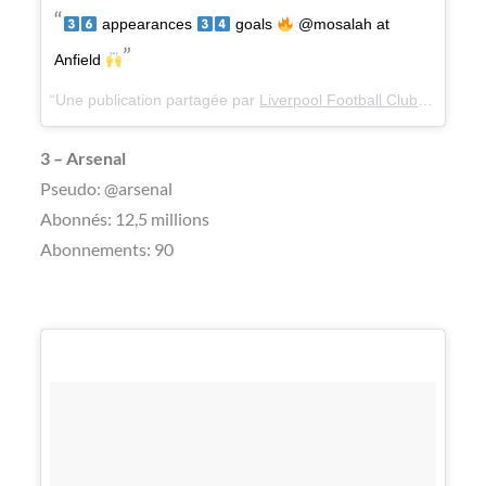
appearances
goals
@mosalah at
Anfield
Une publication partagée par
Liverpool Football Club
(@liverpo
3 – Arsenal
Pseudo: @arsenal
Abonnés: 12,5 millions
Abonnements: 90