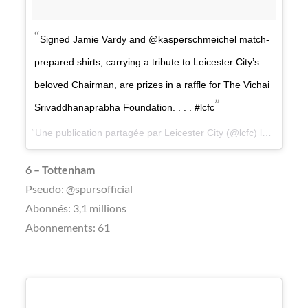
Signed Jamie Vardy and @kasperschmeichel match-
prepared shirts, carrying a tribute to Leicester City’s
beloved Chairman, are prizes in a raffle for The Vichai
Srivaddhanaprabha Foundation. . . . #lcfc
Une publication partagée par
Leicester City
(@lcfc) le
15 Nov. 
6 – Tottenham
Pseudo: @spursofficial
Abonnés: 3,1 millions
Abonnements: 61