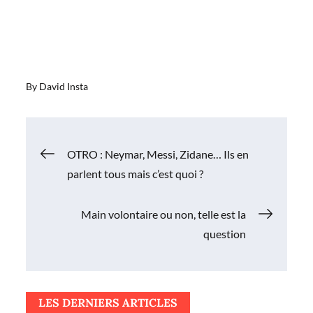
By
David Insta
Navigation
OTRO : Neymar, Messi, Zidane… Ils en
parlent tous mais c’est quoi ?
de
Main volontaire ou non, telle est la
l’article
question
LES DERNIERS ARTICLES