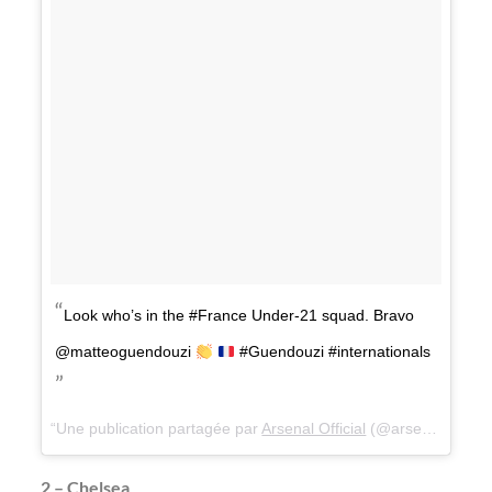
Look who’s in the #France Under-21 squad. Bravo
@matteoguendouzi
#Guendouzi #internationals
Une publication partagée par
Arsenal Official
(@arsenal) le
12 
2 – Chelsea