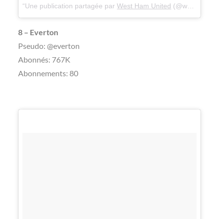
Une publication partagée par
West Ham United
(@westham) le
8 – Everton
Pseudo: @everton
Abonnés: 767K
Abonnements: 80