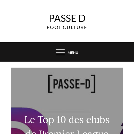
Skip
to
PASSE D
content
FOOT CULTURE
MENU
Le Top 10 des clubs
de Premier League