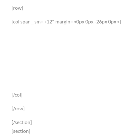
[row]
[col span__sm= »12″ margin= »0px 0px -26px 0px »]
Quel club anglais
est champion
d’Insta ?
[/col]
[/row]
[/section]
[section]