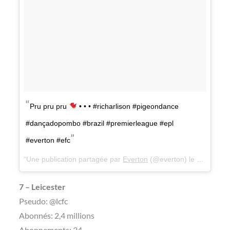
Pru pru pru
• • • #richarlison #pigeondance
#dançadopombo #brazil #premierleague #epl
#everton #efc
Une publication partagée par
Everton
(@everton) le
3 Nov. 20
7 – Leicester
Pseudo: @lcfc
Abonnés: 2,4 millions
Abonnements: 34