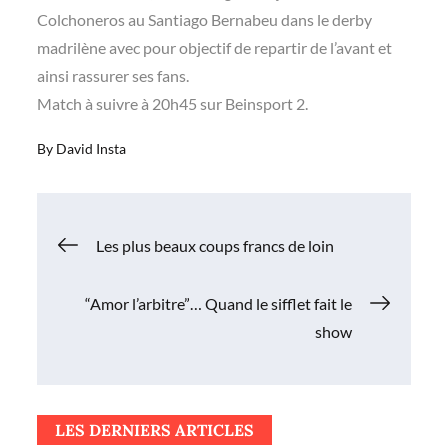
Colchoneros au Santiago Bernabeu dans le derby
madrilène avec pour objectif de repartir de l’avant et
ainsi rassurer ses fans.
Match à suivre à 20h45 sur Beinsport 2.
By
David Insta
Navigation
Les plus beaux coups francs de loin
de
“Amor l’arbitre”… Quand le sifflet fait le
show
l’article
LES DERNIERS ARTICLES