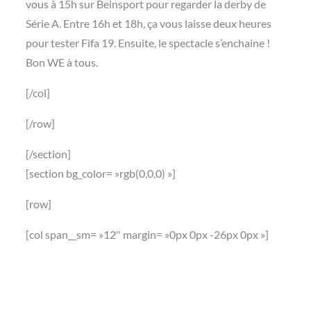
vous à 15h sur Beinsport pour regarder la derby de
Série A. Entre 16h et 18h, ça vous laisse deux heures
pour tester Fifa 19. Ensuite, le spectacle s’enchaine !
Bon WE à tous.
[/col]
[/row]
[/section]
[section bg_color= »rgb(0,0,0) »]
[row]
[col span__sm= »12″ margin= »0px 0px -26px 0px »]
Ce samedi