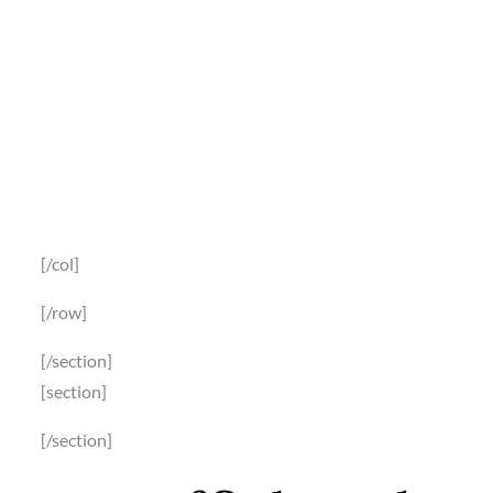
beaucoup de belles
rencontres,
prévoyez une
journée foot !
[/col]
[/row]
[/section]
[section]
[/section]