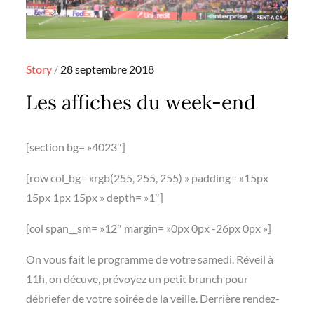
Posted
Story
28 septembre 2018
on
Les affiches du week-end
[section bg= »4023″]
[row col_bg= »rgb(255, 255, 255) » padding= »15px
15px 1px 15px » depth= »1″]
[col span__sm= »12″ margin= »0px 0px -26px 0px »]
On vous fait le programme de votre samedi. Réveil à
11h, on décuve, prévoyez un petit brunch pour
débriefer de votre soirée de la veille. Derrière rendez-