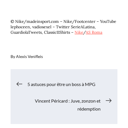
© Nike/madeinsport.com – Nike/Footcenter – YouTube
lephoceen, vadiosexel – Twitter SerieALatina,
GuardiolaTweets, Classic11Shirts –
Nike
/
AS Roma
By
Alexis Venifleis
Navigation
5 astuces pour être un boss à MPG
de
Vincent Péricard : Juve, zonzon et
rédemption
l’article