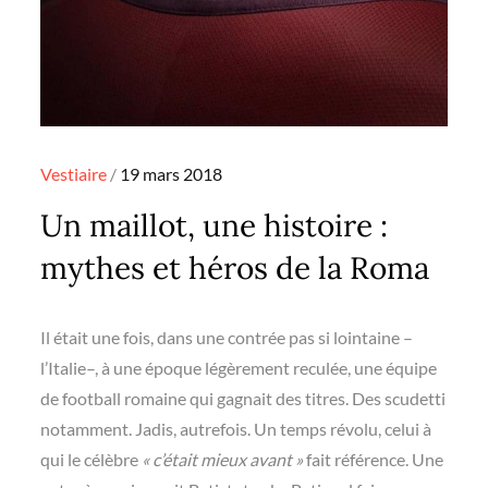
Posted
Vestiaire
19 mars 2018
on
Un maillot, une histoire :
mythes et héros de la Roma
Il était une fois, dans une contrée pas si lointaine –
l’Italie–, à une époque légèrement reculée, une équipe
de football romaine qui gagnait des titres. Des scudetti
notamment. Jadis, autrefois. Un temps révolu, celui à
qui le célèbre
« c’était mieux avant »
fait référence. Une