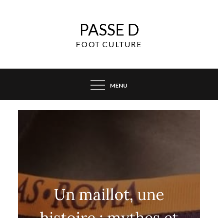
Skip
to
PASSE D
content
FOOT CULTURE
MENU
Un maillot, une
histoire : mythes et