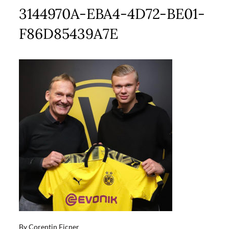
on
3144970A-EBA4-4D72-BE01-
F86D85439A7E
By
Corentin Ficner