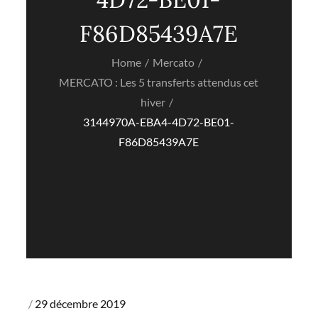
F86D85439A7E
Home
Mercato
MERCATO : Les 5 transferts attendus cet
hiver
3144970A-EBA4-4D72-BE01-
F86D85439A7E
Posted
29 décembre 2019