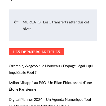
Navigation
MERCATO : Les 5 transferts attendus cet
hiver
de
l’article
LES DERNIERS ARTICLES
Ozempic, Wegovy : Le Nouveau « Dopage Légal » qui
Inquiète le Foot ?
Kylian Mbappé au PSG : Un Bilan Éblouissant d’une
Étoile Parisienne
Digital Planner 2024 – Un Agenda Numérique Tout-
en-Un pour iPad et Tablettes Android