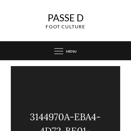
Skip
to
PASSE D
content
FOOT CULTURE
MENU
3144970A-EBA4-
4D72-BE01-