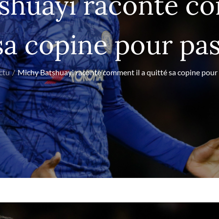
shuayi raconte co
sa copine pour pa
ctu
Michy Batshuayi raconte comment il a quitté sa copine pour