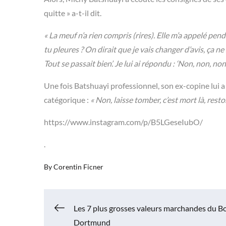
quitte » a-t-il dit.
« La meuf n’a rien compris (rires). Elle m’a appelé pend
tu pleures ? On dirait que je vais changer d’avis, ça ne 
Tout se passait bien’. Je lui ai répondu : ‘Non, non, no
Une fois Batshuayi professionnel, son ex-copine lui 
catégorique :
« Non, laisse tomber, c’est mort là, resto
https://www.instagram.com/p/B5LGeseIubO/
.
By
Corentin Ficner
Navigation
Les 7 plus grosses valeurs marchandes du B
Dortmund