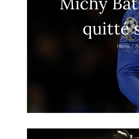
Michy Bat
quitté 
Home
A