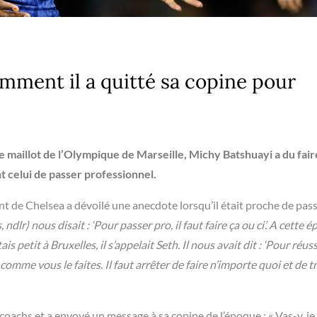
mment il a quitté sa copine pour
e maillot de l’Olympique de Marseille, Michy Batshuayi a du fair
t celui de passer professionnel.
ant de Chelsea a dévoilé une anecdote lorsqu’il était proche de pas
ndlr) nous disait : ‘Pour passer pro, il faut faire ça ou ci’. A cette 
is petit à Bruxelles, il s’appelait Seth. Il nous avait dit : ‘Pour réussi
omme vous le faites. Il faut arrêter de faire n’importe quoi et de t
coachs et a envoyé un message à sa copine de l’époque : « Vas-y, je