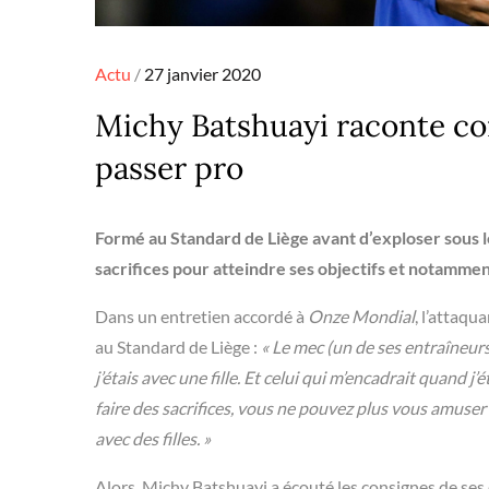
Posted
Actu
27 janvier 2020
on
Michy Batshuayi raconte co
passer pro
Formé au Standard de Liège avant d’exploser sous l
sacrifices pour atteindre ses objectifs et notammen
Dans un entretien accordé à
Onze Mondial
, l’attaqu
au Standard de Liège :
« Le mec (un de ses entraîneurs, 
j’étais avec une fille. Et celui qui m’encadrait quand j’éta
faire des sacrifices, vous ne pouvez plus vous amuser c
avec des filles. »
Alors, Michy Batshuayi a écouté les consignes de ses 