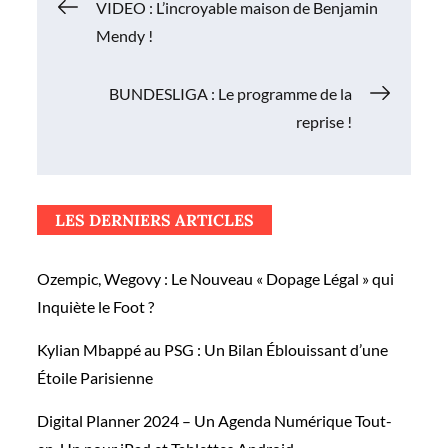
Navigation
VIDEO : L’incroyable maison de Benjamin
Mendy !
de
BUNDESLIGA : Le programme de la
l’article
reprise !
LES DERNIERS ARTICLES
Ozempic, Wegovy : Le Nouveau « Dopage Légal » qui
Inquiète le Foot ?
Kylian Mbappé au PSG : Un Bilan Éblouissant d’une
Étoile Parisienne
Digital Planner 2024 – Un Agenda Numérique Tout-