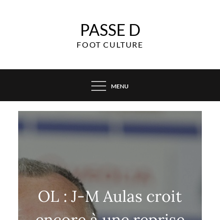
Skip
to
PASSE D
content
FOOT CULTURE
MENU
OL : J-M Aulas croit
encore à une reprise