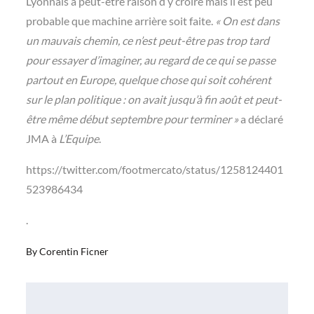
Lyonnais a peut-être raison d’y croire mais il est peu
probable que machine arrière soit faite.
« On est dans
un mauvais chemin, ce n’est peut-être pas trop tard
pour essayer d’imaginer, au regard de ce qui se passe
partout en Europe, quelque chose qui soit cohérent
sur le plan politique : on avait jusqu’à fin août et peut-
être même début septembre pour terminer »
a déclaré
JMA à
L’Equipe
.
https://twitter.com/footmercato/status/1258124401
523986434
.
By
Corentin Ficner