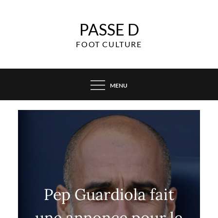
Skip
to
PASSE D
content
FOOT CULTURE
MENU
Pep Guardiola fait
une annonce pour le