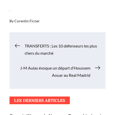
.
By
Corentin Ficner
Navigation
TRANSFERTS : Les 10 défenseurs les plus
chers du marché
de
J-M Aulas évoque un départ d’Houssem
l’article
Aouar au Real Madrid
LES DERNIERS ARTICLES