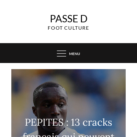
Skip
to
PASSE D
content
FOOT CULTURE
MENU
PEPITES : 13 cracks
français qui peuvent