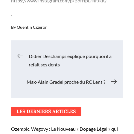
https://www.instagram.com/p/B9fHpDNFJkK/
.
By
Quentin Cizeron
Navigation
Didier Deschamps explique pourquoi il a
refait ses dents
de
Max-Alain Gradel proche du RC Lens ?
l’article
LES DERNIERS ARTICLES
Ozempic, Wegovy : Le Nouveau « Dopage Légal » qui