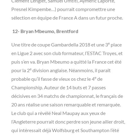
Clément Lenglet, Samuel Umtiti, Aymeric Laporte,
Presnel Kimpembe…) pourrait compromettre une
sélection en équipe de France A dans un futur proche.
12- Bryan Mbeumo, Brentford
e
Une titre de coupe Gambardella 2018 et une 3
place
en Ligue 2 avec son club formateur, l’ESTAC Troyes, et
puis s’en va. Bryan Mbeumo a quitté la France cet été
e
pour la 2
division anglaise. Néanmoins, il paraît
e
probable qu’il fasse de vieux os chez le 4
de
Championship. Auteur de 14 buts et 7 passes
décisives en 34 matchs de championnat, le français de
20 ans réalise une saison remarquable et remarquée.
Le club qui a révélé Neal Maupay aux yeux de
l’Angleterre pourrait donc perdre son jeune ailier droit,
qui intéressait déjà Wolfsburg et Southampton l’été