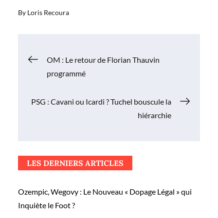
By
Loris Recoura
Navigation
OM : Le retour de Florian Thauvin
programmé
de
PSG : Cavani ou Icardi ? Tuchel bouscule la
l’article
hiérarchie
LES DERNIERS ARTICLES
Ozempic, Wegovy : Le Nouveau « Dopage Légal » qui
Inquiète le Foot ?