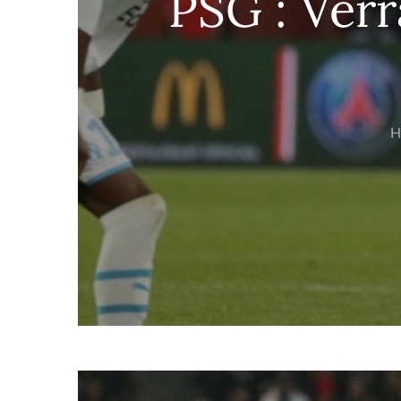
PSG : Verr
H