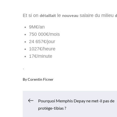
Et si on
détaillait
le
nouveau
salaire du milieu
9M€/an
750 000€/mois
24 657€/jour
1027€/heure
17€/minute
.
By
Corentin Ficner
Navigation
Pourquoi Memphis Depay ne met-il pas de
protège-tibias ?