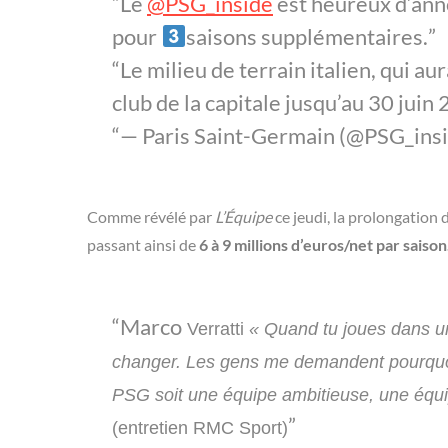
Le
@PSG_inside
est heureux d’ann
pour
saisons supplémentaires.
Le milieu de terrain italien, qui a
club de la capitale jusqu’au 30 juin
— Paris Saint-Germain (@PSG_ins
Comme révélé par
L’Équipe
ce jeudi, la prolongation d
passant ainsi de
6 à 9 millions d’euros/net par saison
Marco
Verratti
« Quand tu joues dans un 
changer. Les gens me demandent pourquoi 
PSG soit une équipe ambitieuse, une équipe
(entretien RMC Sport)