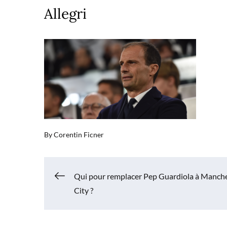
on
Allegri
By
Corentin Ficner
Navigation
Qui pour remplacer Pep Guardiola à Manch
City ?
de