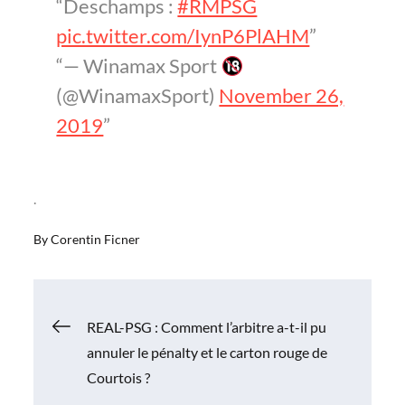
Deschamps :
#RMPSG
pic.twitter.com/IynP6PlAHM
— Winamax Sport
(@WinamaxSport)
November 26,
2019
.
By
Corentin Ficner
Navigation
REAL-PSG : Comment l’arbitre a-t-il pu
annuler le pénalty et le carton rouge de
de
Courtois ?