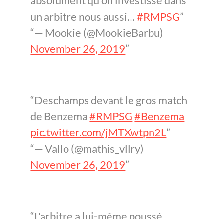
absolument qu’on investisse dans
un arbitre nous aussi…
#RMPSG
— Mookie (@MookieBarbu)
November 26, 2019
Deschamps devant le gros match
de Benzema
#RMPSG
#Benzema
pic.twitter.com/jMTXwtpn2L
— Vallo (@mathis_vllry)
November 26, 2019
L'arbitre a lui-même poussé