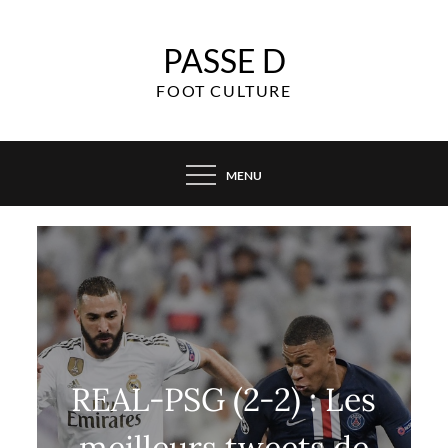
Skip
to
PASSE D
content
FOOT CULTURE
MENU
REAL-PSG (2-2) : Les
meilleurs tweets de