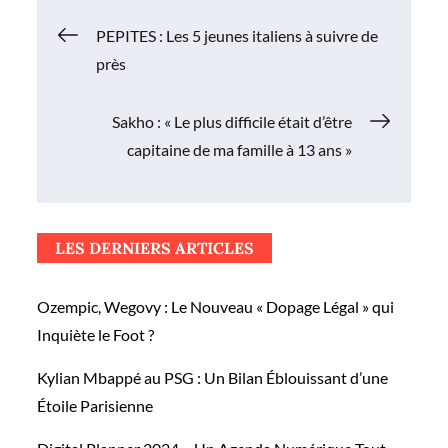
Navigation
PEPITES : Les 5 jeunes italiens à suivre de
près
de
Sakho : « Le plus difficile était d’être
l’article
capitaine de ma famille à 13 ans »
LES DERNIERS ARTICLES
Ozempic, Wegovy : Le Nouveau « Dopage Légal » qui
Inquiète le Foot ?
Kylian Mbappé au PSG : Un Bilan Éblouissant d’une
Étoile Parisienne