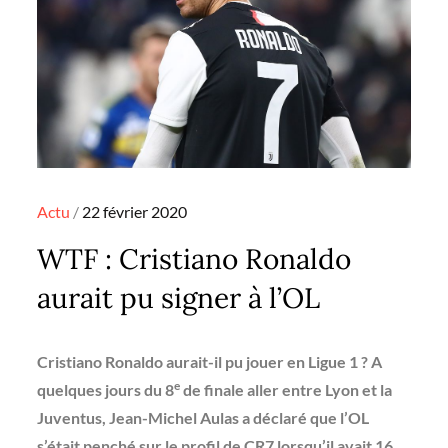
Posted
Actu
22 février 2020
on
WTF : Cristiano Ronaldo
aurait pu signer à l’OL
Cristiano Ronaldo aurait-il pu jouer en Ligue 1 ? A
e
quelques jours du 8
de finale aller entre Lyon et la
Juventus, Jean-Michel Aulas a déclaré que l’OL
s’était penché sur le profil de CR7 lorsqu’il avait 16