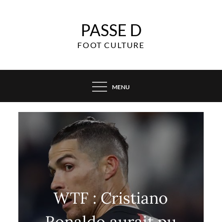
Skip
to
PASSE D
content
FOOT CULTURE
MENU
WTF : Cristiano
Ronaldo aurait pu