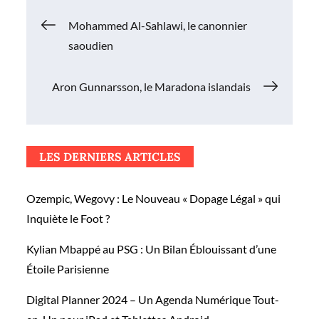
Navigation
Mohammed Al-Sahlawi, le canonnier
saoudien
de
Aron Gunnarsson, le Maradona islandais
l’article
LES DERNIERS ARTICLES
Ozempic, Wegovy : Le Nouveau « Dopage Légal » qui
Inquiète le Foot ?
Kylian Mbappé au PSG : Un Bilan Éblouissant d’une
Étoile Parisienne
Digital Planner 2024 – Un Agenda Numérique Tout-