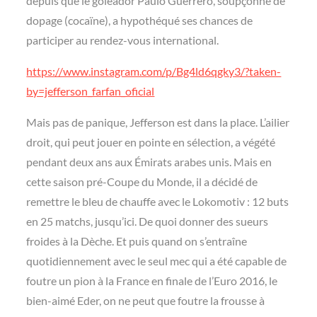
depuis que le goleador Paulo Guerrero, soupçonné de
dopage (cocaïne), a hypothéqué ses chances de
participer au rendez-vous international.
https://www.instagram.com/p/Bg4ld6qgky3/?taken-
by=jefferson_farfan_oficial
Mais pas de panique, Jefferson est dans la place. L’ailier
droit, qui peut jouer en pointe en sélection, a végété
pendant deux ans aux Émirats arabes unis. Mais en
cette saison pré-Coupe du Monde, il a décidé de
remettre le bleu de chauffe avec le Lokomotiv : 12 buts
en 25 matchs, jusqu’ici. De quoi donner des sueurs
froides à la Dèche. Et puis quand on s’entraîne
quotidiennement avec le seul mec qui a été capable de
foutre un pion à la France en finale de l’Euro 2016, le
bien-aimé Eder, on ne peut que foutre la frousse à