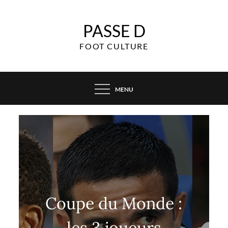
Skip
to
PASSE D
content
FOOT CULTURE
MENU
Coupe du Monde :
les 3 joueurs