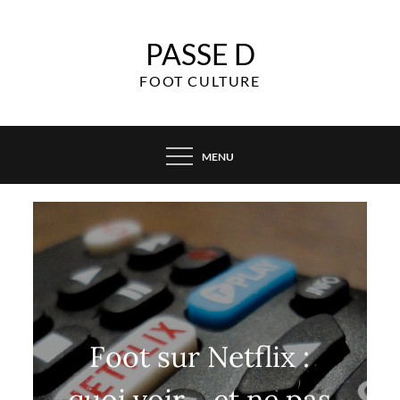
Skip
to
PASSE D
content
FOOT CULTURE
MENU
Foot sur Netflix :
quoi voir… et ne pas