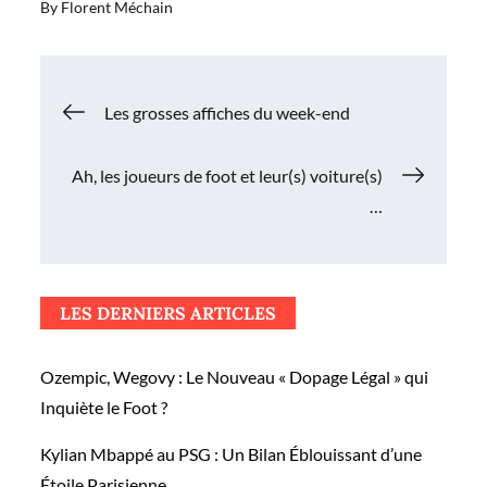
By
Florent Méchain
Navigation
Les grosses affiches du week-end
de
Ah, les joueurs de foot et leur(s) voiture(s)
…
l’article
LES DERNIERS ARTICLES
Ozempic, Wegovy : Le Nouveau « Dopage Légal » qui
Inquiète le Foot ?
Kylian Mbappé au PSG : Un Bilan Éblouissant d’une
Étoile Parisienne