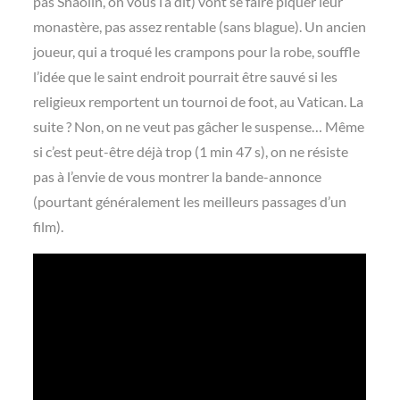
pas Shaolin, on vous l’a dit) vont se faire piquer leur
monastère, pas assez rentable (sans blague). Un ancien
joueur, qui a troqué les crampons pour la robe, souffle
l’idée que le saint endroit pourrait être sauvé si les
religieux remportent un tournoi de foot, au Vatican. La
suite ? Non, on ne veut pas gâcher le suspense… Même
si c’est peut-être déjà trop (1 min 47 s), on ne résiste
pas à l’envie de vous montrer la bande-annonce
(pourtant généralement les meilleurs passages d’un
film).