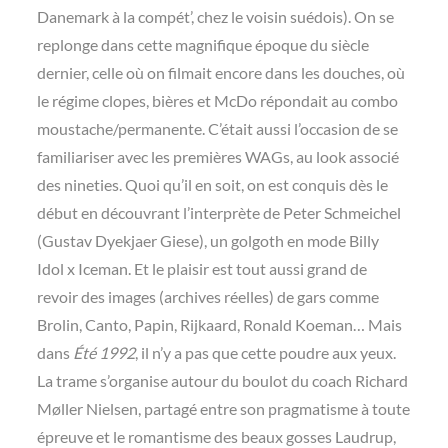
Danemark à la compét’, chez le voisin suédois). On se
replonge dans cette magnifique époque du siècle
dernier, celle où on filmait encore dans les douches, où
le régime clopes, bières et McDo répondait au combo
moustache/permanente. C’était aussi l’occasion de se
familiariser avec les premières WAGs, au look associé
des nineties. Quoi qu’il en soit, on est conquis dès le
début en découvrant l’interprète de Peter Schmeichel
(Gustav Dyekjaer Giese), un golgoth en mode Billy
Idol x Iceman. Et le plaisir est tout aussi grand de
revoir des images (archives réelles) de gars comme
Brolin, Canto, Papin, Rijkaard, Ronald Koeman… Mais
dans
Été 1992
, il n’y a pas que cette poudre aux yeux.
La trame s’organise autour du boulot du coach Richard
Møller Nielsen, partagé entre son pragmatisme à toute
épreuve et le romantisme des beaux gosses Laudrup,