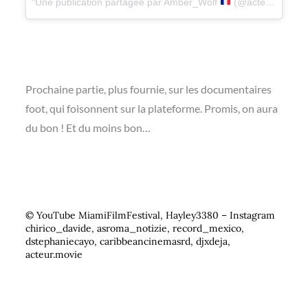
Une publication partagée par Amber_Wolf
(@acteur.movie)
Prochaine partie, plus fournie, sur les documentaires
foot, qui foisonnent sur la plateforme. Promis, on aura
du bon ! Et du moins bon…
© YouTube MiamiFilmFestival, Hayley3380 – Instagram
chirico_davide, asroma_notizie, record_mexico,
dstephaniecayo, caribbeancinemasrd, djxdeja,
acteur.movie