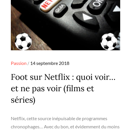
Posted
Passion
14 septembre 2018
on
Foot sur Netflix : quoi voir…
et ne pas voir (films et
séries)
Netflix, cette source inépuisable de programmes
chronophages… Avec du bon, et évidemment du moins