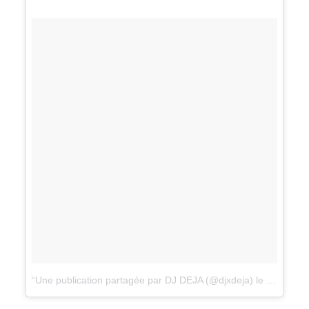
Une publication partagée par DJ DEJA (@djxdeja)
le
11 Juin 2