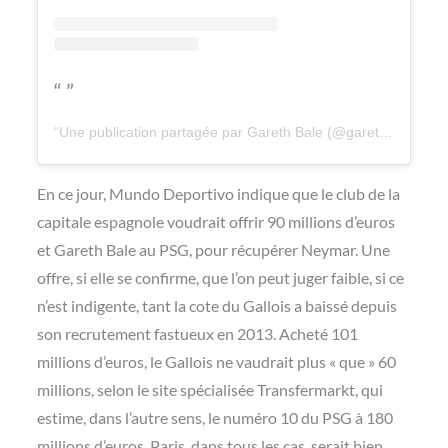
Une publication partagée par Gareth Bale (@garethbale11)
l
En ce jour, Mundo Deportivo indique que le club de la
capitale espagnole voudrait offrir 90 millions d’euros
et Gareth Bale au PSG, pour récupérer Neymar. Une
offre, si elle se confirme, que l’on peut juger faible, si ce
n’est indigente, tant la cote du Gallois a baissé depuis
son recrutement fastueux en 2013. Acheté 101
millions d’euros, le Gallois ne vaudrait plus « que » 60
millions, selon le site spécialisée Transfermarkt, qui
estime, dans l’autre sens, le numéro 10 du PSG à 180
millions d’euros. Paris, dans tous les cas, serait bien