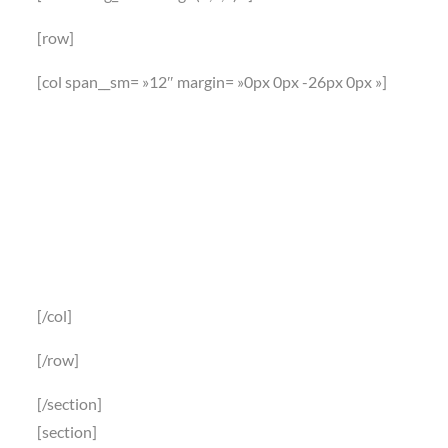
[row]
[col span__sm= »12″ margin= »0px 0px -26px 0px »]
Le torchon brule
entre Zidane et
Bale
[/col]
[/row]
[/section]
[section]