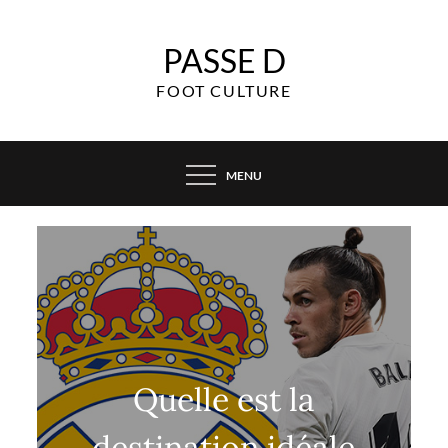
Skip
to
PASSE D
content
FOOT CULTURE
MENU
Quelle est la
destination idéale