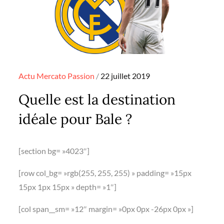
Posted
Actu
Mercato
Passion
22 juillet 2019
on
Quelle est la destination
idéale pour Bale ?
[section bg= »4023″]
[row col_bg= »rgb(255, 255, 255) » padding= »15px
15px 1px 15px » depth= »1″]
[col span__sm= »12″ margin= »0px 0px -26px 0px »]