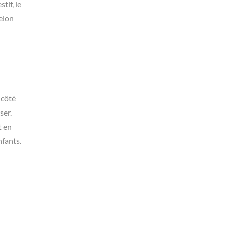
tif, le
selon
 côté
ser.
t en
nfants.