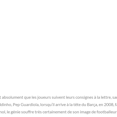
ou les bonnes siestes ?
u les tractions ?
t absolument que les joueurs suivent leurs consignes à la lettre, sa
inho, Pep Guardiola, lorsqu’il arrive à la tête du Barça, en 2008, fa
nol, le génie souffre très certainement de son image de footballeur