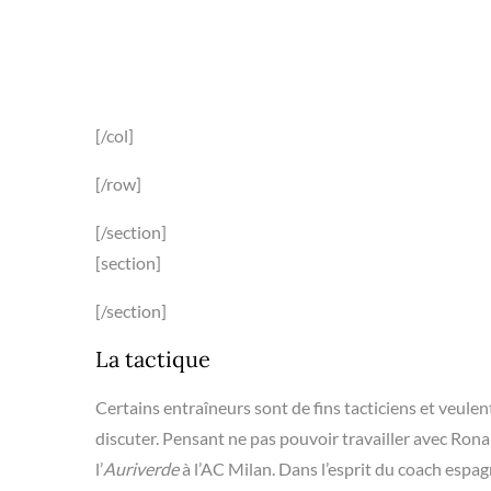
Les discothèques 
boisson o
[/col]
[/row]
[/section]
[section]
[/section]
La tactique
Certains entraîneurs sont de fins tacticiens et veulen
discuter. Pensant ne pas pouvoir travailler avec Ronald
l’
Auriverde
à l’AC Milan. Dans l’esprit du coach espag