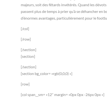
majeurs, soit des fêtards invétérés. Quand les dévots
passent plus de temps à prier qu’à se déhancher en boî
d’énormes avantages, particulièrement pour le footba
[/col]
[/row]
[/section]
[section]
[/section]
[section bg_color= »rgb(0,0,0) »]
[row]
[col span__sm= »12″ margin= »0px 0px -26px 0px »]