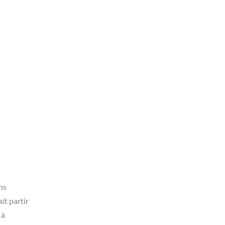
 La
ns
it partir
 à