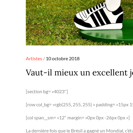
Posted
Artistes
10 octobre 2018
on
Vaut-il mieux un excellent j
[section bg= »4023″]
[row col_bg= »rgb(255, 255, 255) » padding= »15px 1
[col span__sm= »12″ margin= »0px 0px -26px 0px »]
La dernière fois que le Brésil a gagné un Mondial, c