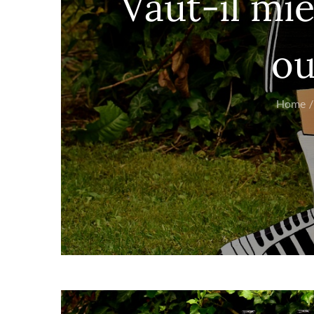
Vaut-il mie
ou
Home