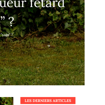
oueur fêtard
” ?
 “sage” ?
LES DERNIERS ARTICLES