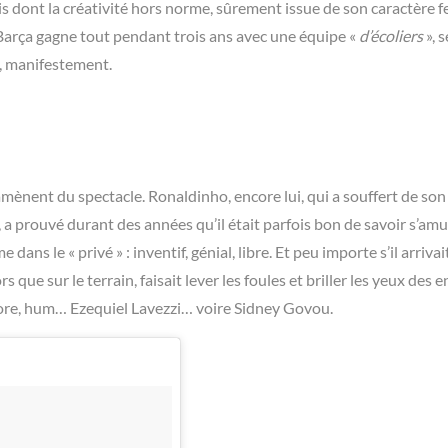
ais dont la créativité hors norme, sûrement issue de son caractère fes
le Barça gagne tout pendant trois ans avec une équipe «
d’écoliers
», 
t, manifestement.
 amènent du spectacle. Ronaldinho, encore lui, qui a souffert de son
 a prouvé durant des années qu’il était parfois bon de savoir s’amu
dans le « privé » : inventif, génial, libre. Et peu importe s’il arrivai
 que sur le terrain, faisait lever les foules et briller les yeux des e
ncore, hum… Ezequiel Lavezzi… voire Sidney Govou.