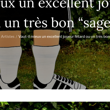
ux un excellent j
 un très bon “sage
Artistes
Vaut-il mieux un excellent joueur fêtard ou un très bon