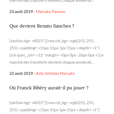
marché des transferts devient chaque année de…
Posted
23 août 2019
Mercato
Passion
on
Que devient Renato Sanches ?
[section bg= »4023″] [row col_bg= »rgb(255, 255,
255) » padding= »15px 15px 1px 15px » depth= »1″]
[col span__sm= »12″ margin= »0px 0px -26px 0px »] Le
marché des transferts devient chaque année de…
Posted
22 août 2019
Actu
Artistes
Mercato
on
Où Franck Ribéry aurait-il pu jouer ?
[section bg= »4023″] [row col_bg= »rgb(255, 255,
255) » padding= »15px 15px 1px 15px » depth= »1″]