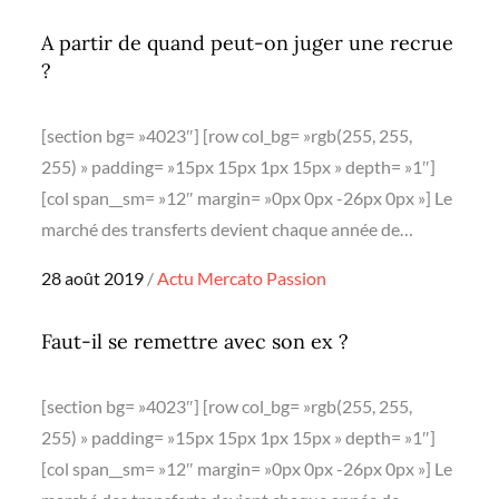
on
A partir de quand peut-on juger une recrue
?
[section bg= »4023″] [row col_bg= »rgb(255, 255,
255) » padding= »15px 15px 1px 15px » depth= »1″]
[col span__sm= »12″ margin= »0px 0px -26px 0px »] Le
marché des transferts devient chaque année de…
Posted
28 août 2019
Actu
Mercato
Passion
on
Faut-il se remettre avec son ex ?
[section bg= »4023″] [row col_bg= »rgb(255, 255,
255) » padding= »15px 15px 1px 15px » depth= »1″]
[col span__sm= »12″ margin= »0px 0px -26px 0px »] Le