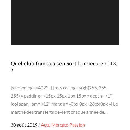
Quel club français s’en sort le mieux en LDC
?
[section bg= »4023″] [row col_bg= »rgb(255, 255,
255) » padding= »15px 15px 1px 15px » depth= »1″]
[col span__sm= »12″ margin= »0px 0px -26px 0px »] Le
marché des transferts devient chaque année de…
Posted
30 août 2019
Actu
Mercato
Passion