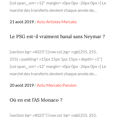
[col span__sm= »12″ margin= »0px 0px -26px 0px »] Le
marché des transferts devient chaque année de…
Posted
21 août 2019
Actu
Artistes
Mercato
on
Le PSG est-il vraiment banal sans Neymar ?
[section bg= »4023″] [row col_bg= »rgb(255, 255,
255) » padding= »15px 15px 1px 15px » depth= »1″]
[col span__sm= »12″ margin= »0px 0px -26px 0px »] Le
marché des transferts devient chaque année de…
Posted
20 août 2019
Actu
Mercato
Passion
on
Où en est l’AS Monaco ?
[section bg= »4023″] [row col_bg= »rgb(255, 255,