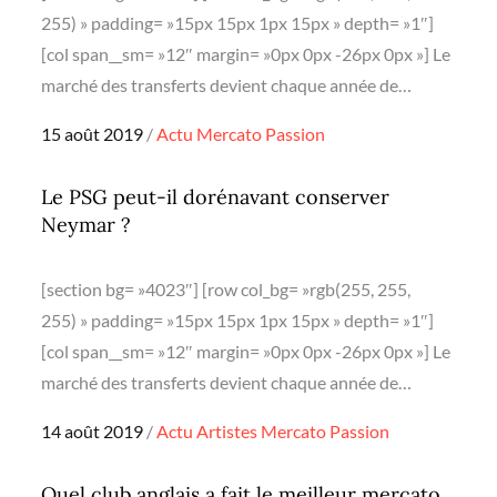
255) » padding= »15px 15px 1px 15px » depth= »1″]
[col span__sm= »12″ margin= »0px 0px -26px 0px »] Le
marché des transferts devient chaque année de…
Posted
15 août 2019
Actu
Mercato
Passion
on
Le PSG peut-il dorénavant conserver
Neymar ?
[section bg= »4023″] [row col_bg= »rgb(255, 255,
255) » padding= »15px 15px 1px 15px » depth= »1″]
[col span__sm= »12″ margin= »0px 0px -26px 0px »] Le
marché des transferts devient chaque année de…
Posted
14 août 2019
Actu
Artistes
Mercato
Passion
on
Quel club anglais a fait le meilleur mercato