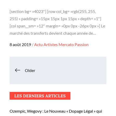
[section bg= »4023″] [row col_bg= »rgb(255, 255,
255) » padding= »15px 15px 1px 15px » depth= »1″]
[col span__sm= »12″ margin= »0px 0px -26px 0px »] Le
marché des transferts devient chaque année de…
Posted
8 août 2019
Actu
Artistes
Mercato
Passion
on
Navigation
Older
des
LES DERNIERS ARTICLES
articles
Ozempic, Wegovy : Le Nouveau « Dopage Légal » qui