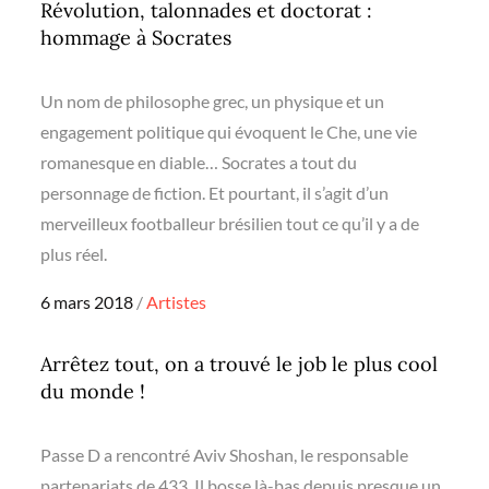
Révolution, talonnades et doctorat :
hommage à Socrates
Un nom de philosophe grec, un physique et un
engagement politique qui évoquent le Che, une vie
romanesque en diable… Socrates a tout du
personnage de fiction. Et pourtant, il s’agit d’un
merveilleux footballeur brésilien tout ce qu’il y a de
plus réel.
Posted
6 mars 2018
Artistes
on
Arrêtez tout, on a trouvé le job le plus cool
du monde !
Passe D a rencontré Aviv Shoshan, le responsable
partenariats de 433. Il bosse là-bas depuis presque un