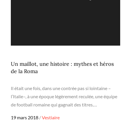
Un maillot, une histoire : mythes et héros
de la Roma
Il était une fois, dans une contrée pas si lointaine –
l’Italie–, à une époque légèrement reculée, une équipe
de football romaine qui gagnait des titres.…
Posted
19 mars 2018
Vestiaire
on